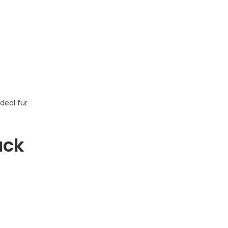
deal für
uck