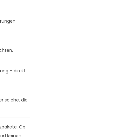
erungen
chten.
ung – direkt
er solche, die
nspakete. Ob
 und keinen