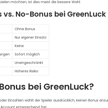
spielen möchten, ist dies meist die bessere Wahl.
us vs. No-Bonus bei GreenLuck
Ohne Bonus
Nur eigener Einsatz
Keine
gungen
Sofort möglich
Uneingeschränkt
Höheres Risiko
 Bonus bei GreenLuck?
n oder Einzahlen wählt der Spieler ausdrücklich, keinen Bonus an
 Account entsprechend frei.