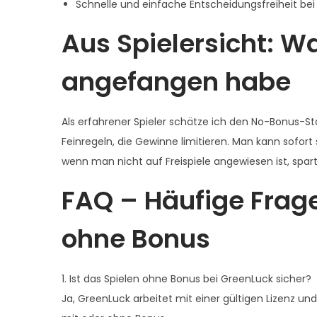
Schnelle und einfache Entscheidungsfreiheit bei
Aus Spielersicht: 
angefangen habe
Als erfahrener Spieler schätze ich den No-Bonus-St
Feinregeln, die Gewinne limitieren. Man kann sofort 
wenn man nicht auf Freispiele angewiesen ist, spart 
FAQ – Häufige Frag
ohne Bonus
1. Ist das Spielen ohne Bonus bei GreenLuck sicher?
Ja, GreenLuck arbeitet mit einer gültigen Lizenz und