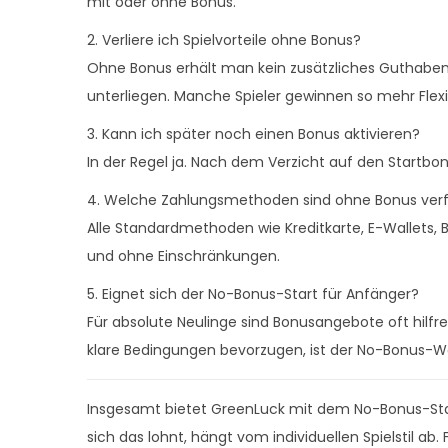
mit oder ohne Bonus.
2. Verliere ich Spielvorteile ohne Bonus?
Ohne Bonus erhält man kein zusätzliches Guthabe
unterliegen. Manche Spieler gewinnen so mehr Flexib
3. Kann ich später noch einen Bonus aktivieren?
In der Regel ja. Nach dem Verzicht auf den Startb
4. Welche Zahlungsmethoden sind ohne Bonus ver
Alle Standardmethoden wie Kreditkarte, E-Wallets
und ohne Einschränkungen.
5. Eignet sich der No-Bonus-Start für Anfänger?
Für absolute Neulinge sind Bonusangebote oft hilfreic
klare Bedingungen bevorzugen, ist der No-Bonus-W
Insgesamt bietet GreenLuck mit dem No-Bonus-Start
sich das lohnt, hängt vom individuellen Spielstil ab.