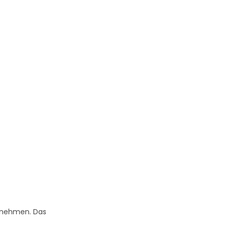
zunehmen. Das