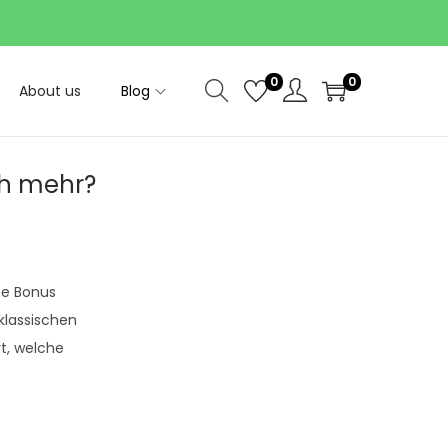
0
0
About us
Blog
ch mehr?
ne Bonus
 klassischen
t, welche