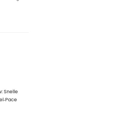
: Snelle
el‑Pace