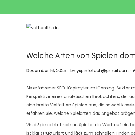
Welche Arten von Spielen domi
.
.
Posted on
P
December 16, 2025
by
yspinfotech@gmail.com
म
Als erfahrener SEO-Kopiraуter im iGaming-Sektor mi
Perspektive eines analytischen Beobachters, der au
eine breite Vielfalt an Spielen aus, die sowohl kla
erfahren Sie, welche Spielarten das Angebot prägen
Vinci Spin richtet sich an Spieler, die Wert auf ein
ist klar strukturiert und lädt zum schnellen Finden d