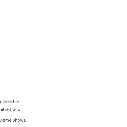
Interaktion
ttelt wird.
n Game Shows,