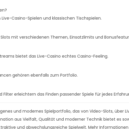
ten?
n Live-Casino-Spielen und klassischen Tischspielen.
n Slots mit verschiedenen Themen, Einsatzlimits und Bonusfeatur
 Streams bietet das Live-Casino echtes Casino-Feeling.
ncen gehören ebenfalls zum Portfolio.
d Filter erleichtern das Finden passender Spiele für jedes Erfahru
enes und modernes Spielportfolio, das von Video-Slots, über Li
bination aus Vielfalt, Qualität und moderner Technik bietet es so
attraktive und abwechslungsreiche Spielwelt. Mehr Information