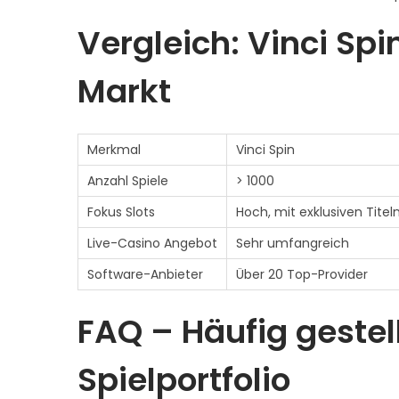
Vergleich: Vinci Sp
Markt
Merkmal
Vinci Spin
Anzahl Spiele
> 1000
Fokus Slots
Hoch, mit exklusiven Titel
Live-Casino Angebot
Sehr umfangreich
Software-Anbieter
Über 20 Top-Provider
FAQ – Häufig gestel
Spielportfolio