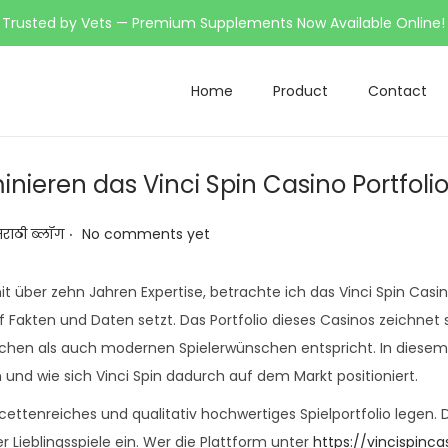
Trusted by Vets — Premium Supplements Now Available Online!
Home
Product
Contact
nieren das Vinci Spin Casino Portfoli
.
osted in
राठी ब्लॉग
No comments yet
t über zehn Jahren Expertise, betrachte ich das Vinci Spin Casi
f Fakten und Daten setzt. Das Portfolio dieses Casinos zeichnet 
ssischen als auch modernen Spielerwünschen entspricht. In diesem 
 und wie sich Vinci Spin dadurch auf dem Markt positioniert.
 facettenreiches und qualitativ hochwertiges Spielportfolio legen
er Lieblingsspiele ein. Wer die Plattform unter
https://vincispinc