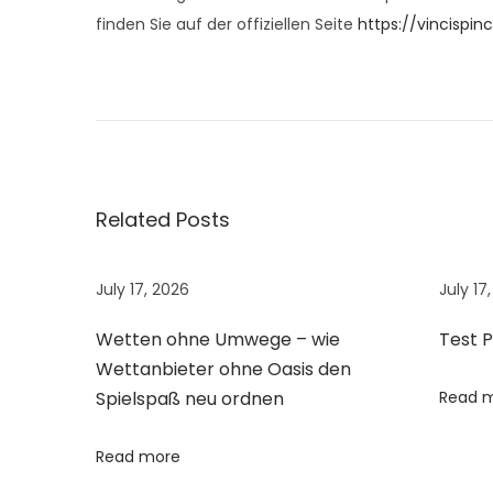
finden Sie auf der offiziellen Seite
https://vincispin
P
r
o
p
e
Related Posts
r
V
a
July 17, 2026
July 17
c
Wetten ohne Umwege – wie
Test 
c
Wettanbieter ohne Oasis den
i
Spielspaß neu ordnen
Read 
n
a
Read more
t