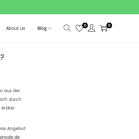
0
0
About us
Blog
o?
no aus der
sich durch
Artikel
. Das Angebot
asinode.de