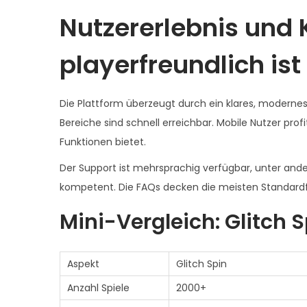
Nutzererlebnis und
playerfreundlich ist
Die Plattform überzeugt durch ein klares, modernes 
Bereiche sind schnell erreichbar. Mobile Nutzer prof
Funktionen bietet.
Der Support ist mehrsprachig verfügbar, unter ande
kompetent. Die FAQs decken die meisten Standardf
Mini-Vergleich: Glitch 
Aspekt
Glitch Spin
Anzahl Spiele
2000+