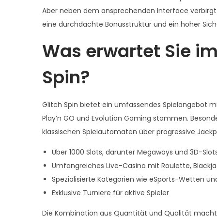
i
Aber neben dem ansprechenden Interface verbirgt si
o
eine durchdachte Bonusstruktur und ein hoher Sich
n
Was erwartet Sie im 
Spin?
Glitch Spin bietet ein umfassendes Spielangebot mi
Play’n GO und Evolution Gaming stammen. Besonde
klassischen Spielautomaten über progressive Jackpo
Über 1000 Slots, darunter Megaways und 3D-Slot
Umfangreiches Live-Casino mit Roulette, Black
Spezialisierte Kategorien wie eSports-Wetten und
Exklusive Turniere für aktive Spieler
Die Kombination aus Quantität und Qualität macht 