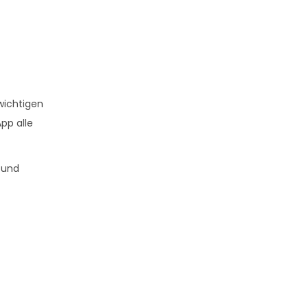
wichtigen
App alle
 und