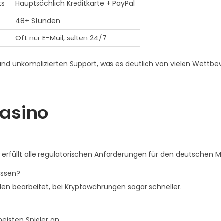
ts
Hauptsächlich Kreditkarte + PayPal
48+ Stunden
Oft nur E-Mail, selten 24/7
e und unkomplizierten Support, was es deutlich von vielen Wettb
Casino
nd erfüllt alle regulatorischen Anforderungen für den deutschen M
assen?
n bearbeitet, bei Kryptowährungen sogar schneller.
eisten Spieler an.