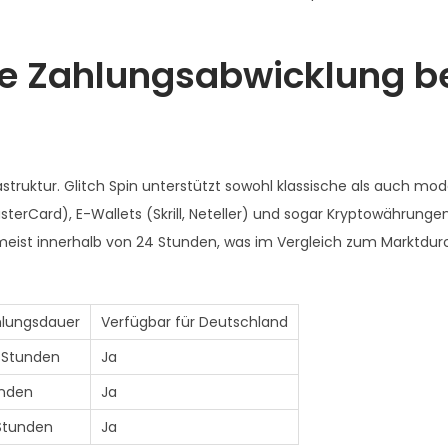
die Zahlungsabwicklung b
astruktur. Glitch Spin unterstützt sowohl klassische als auch mo
erCard), E-Wallets (Skrill, Neteller) und sogar Kryptowährungen
meist innerhalb von 24 Stunden, was im Vergleich zum Marktdur
lungsdauer
Verfügbar für Deutschland
 Stunden
Ja
unden
Ja
Stunden
Ja