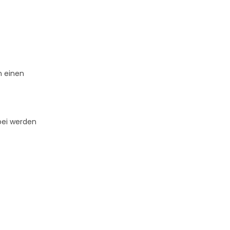
n einen
bei werden