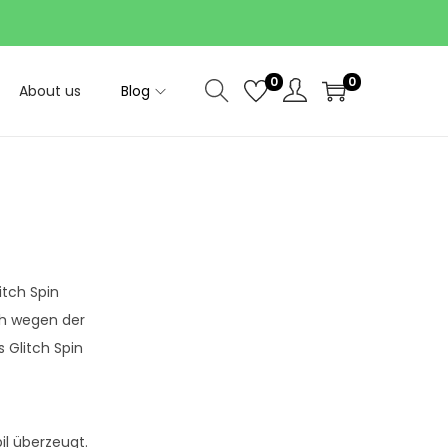
0
0
About us
Blog
itch Spin
ch wegen der
 Glitch Spin
il überzeugt.