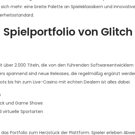
ch mehr: eine breite Palette an Spieleklassikern und innovativ
erheitsstandard.
Spielportfolio von Glitch
t über 2.000 Titeln, die von den führenden Softwareentwicklern 
rs spannend sind neue Releases, die regelmäßig ergänzt werde
ts bis hin zum Live-Casino mit echten Dealern ist alles dabei.
s
jack und Game Shows
 virtuelle Sportarten
das Portfolio zum Herzstück der Plattform. Spieler erleben Abw