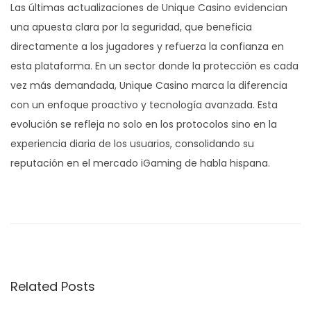
Las últimas actualizaciones de Unique Casino evidencian
una apuesta clara por la seguridad, que beneficia
directamente a los jugadores y refuerza la confianza en
esta plataforma. En un sector donde la protección es cada
vez más demandada, Unique Casino marca la diferencia
con un enfoque proactivo y tecnología avanzada. Esta
evolución se refleja no solo en los protocolos sino en la
experiencia diaria de los usuarios, consolidando su
reputación en el mercado iGaming de habla hispana.
Q
u
é
r
e
Related Posts
q
u