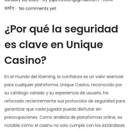
.
ब्लॉग
No comments yet
¿Por qué la seguridad
es clave en Unique
Casino?
En el mundo del iGaming, la confianza es un valor esencial
para cualquier plataforma. Unique Casino, reconocido por
su catálogo variado y su experiencia de usuario, ha
reforzado recientemente sus protocolos de seguridad para
garantizar que cada jugador pueda disfrutar sin
preocupaciones. Como analista de plataformas online, es
notable cómo el casino no solo cumple con los estándares