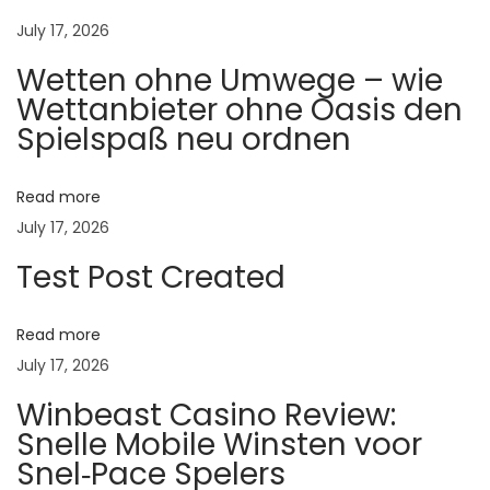
i
July 17, 2026
s
Wetten ohne Umwege – wie
i
Wettanbieter ohne Oasis den
t
Spielspaß neu ordnen
o
s
Read more
c
July 17, 2026
u
Test Post Created
m
p
l
Read more
e
July 17, 2026
n
Winbeast Casino Review:
l
Snelle Mobile Winsten voor
o
Snel‑Pace Spelers
s