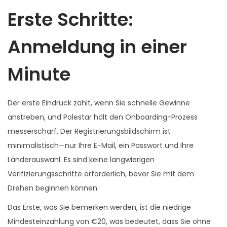
Erste Schritte:
Anmeldung in einer
Minute
Der erste Eindruck zählt, wenn Sie schnelle Gewinne
anstreben, und Polestar hält den Onboarding-Prozess
messerscharf. Der Registrierungsbildschirm ist
minimalistisch—nur Ihre E-Mail, ein Passwort und Ihre
Länderauswahl. Es sind keine langwierigen
Verifizierungsschritte erforderlich, bevor Sie mit dem
Drehen beginnen können.
Das Erste, was Sie bemerken werden, ist die niedrige
Mindesteinzahlung von €20, was bedeutet, dass Sie ohne