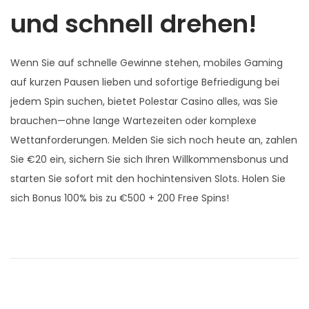
und schnell drehen!
Wenn Sie auf schnelle Gewinne stehen, mobiles Gaming
auf kurzen Pausen lieben und sofortige Befriedigung bei
jedem Spin suchen, bietet Polestar Casino alles, was Sie
brauchen—ohne lange Wartezeiten oder komplexe
Wettanforderungen. Melden Sie sich noch heute an, zahlen
Sie €20 ein, sichern Sie sich Ihren Willkommensbonus und
starten Sie sofort mit den hochintensiven Slots. Holen Sie
sich Bonus 100% bis zu €500 + 200 Free Spins!
W
e
s
t
C