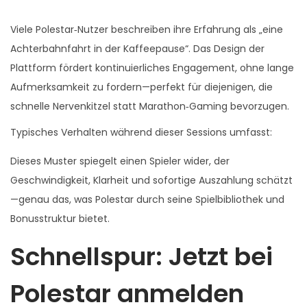
Viele Polestar‑Nutzer beschreiben ihre Erfahrung als „eine
Achterbahnfahrt in der Kaffeepause“. Das Design der
Plattform fördert kontinuierliches Engagement, ohne lange
Aufmerksamkeit zu fordern—perfekt für diejenigen, die
schnelle Nervenkitzel statt Marathon‑Gaming bevorzugen.
Typisches Verhalten während dieser Sessions umfasst:
Dieses Muster spiegelt einen Spieler wider, der
Geschwindigkeit, Klarheit und sofortige Auszahlung schätzt
—genau das, was Polestar durch seine Spielbibliothek und
Bonusstruktur bietet.
Schnellspur: Jetzt bei
Polestar anmelden