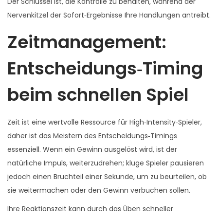
Der Schlüssel ist, die Kontrolle zu behalten, während der
Nervenkitzel der Sofort‑Ergebnisse Ihre Handlungen antreibt.
Zeitmanagement:
Entscheidungs‑Timing
beim schnellen Spiel
Zeit ist eine wertvolle Ressource für High‑Intensity‑Spieler,
daher ist das Meistern des Entscheidungs‑Timings
essenziell. Wenn ein Gewinn ausgelöst wird, ist der
natürliche Impuls, weiterzudrehen; kluge Spieler pausieren
jedoch einen Bruchteil einer Sekunde, um zu beurteilen, ob
sie weitermachen oder den Gewinn verbuchen sollen.
Ihre Reaktionszeit kann durch das Üben schneller