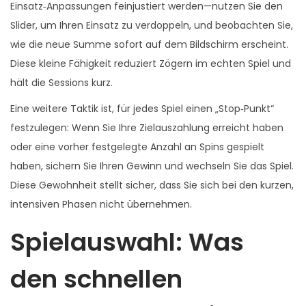
Einsatz‑Anpassungen feinjustiert werden—nutzen Sie den
Slider, um Ihren Einsatz zu verdoppeln, und beobachten Sie,
wie die neue Summe sofort auf dem Bildschirm erscheint.
Diese kleine Fähigkeit reduziert Zögern im echten Spiel und
hält die Sessions kurz.
Eine weitere Taktik ist, für jedes Spiel einen „Stop‑Punkt“
festzulegen: Wenn Sie Ihre Zielauszahlung erreicht haben
oder eine vorher festgelegte Anzahl an Spins gespielt
haben, sichern Sie Ihren Gewinn und wechseln Sie das Spiel.
Diese Gewohnheit stellt sicher, dass Sie sich bei den kurzen,
intensiven Phasen nicht übernehmen.
Spielauswahl: Was
den schnellen