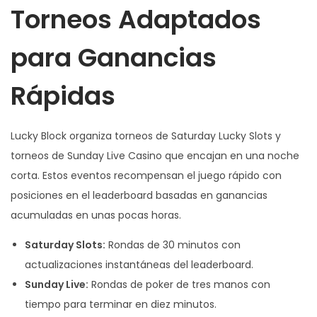
Torneos Adaptados
para Ganancias
Rápidas
Lucky Block organiza torneos de Saturday Lucky Slots y
torneos de Sunday Live Casino que encajan en una noche
corta. Estos eventos recompensan el juego rápido con
posiciones en el leaderboard basadas en ganancias
acumuladas en unas pocas horas.
Saturday Slots:
Rondas de 30 minutos con
actualizaciones instantáneas del leaderboard.
Sunday Live:
Rondas de poker de tres manos con
tiempo para terminar en diez minutos.