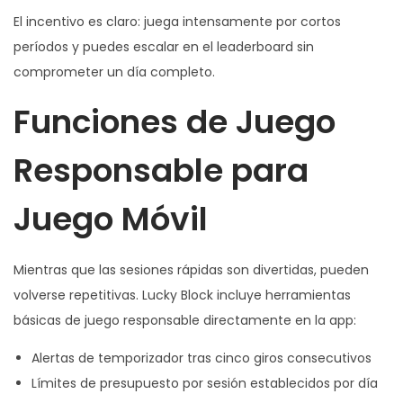
El incentivo es claro: juega intensamente por cortos
períodos y puedes escalar en el leaderboard sin
comprometer un día completo.
Funciones de Juego
Responsable para
Juego Móvil
Mientras que las sesiones rápidas son divertidas, pueden
volverse repetitivas. Lucky Block incluye herramientas
básicas de juego responsable directamente en la app:
Alertas de temporizador tras cinco giros consecutivos
Límites de presupuesto por sesión establecidos por día