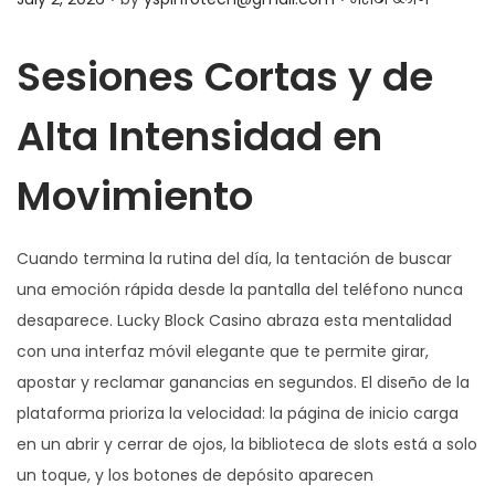
Sesiones Cortas y de
Alta Intensidad en
Movimiento
Cuando termina la rutina del día, la tentación de buscar
una emoción rápida desde la pantalla del teléfono nunca
desaparece. Lucky Block Casino abraza esta mentalidad
con una interfaz móvil elegante que te permite girar,
apostar y reclamar ganancias en segundos. El diseño de la
plataforma prioriza la velocidad: la página de inicio carga
en un abrir y cerrar de ojos, la biblioteca de slots está a solo
un toque, y los botones de depósito aparecen