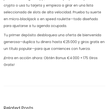
crypto o usa tu tarjeta y empieza a girar en una lista
seleccionada de slots de alta velocidad. Prueba tu suerte
en micro‑blackjack o en speed roulette—todo diseñado
para ajustarse a tu agenda ocupada.
Tu primer depósito desbloquea una oferta de bienvenida
generosa—duplica tu dinero hasta €25 000 y giros gratis en
un título popular—para que comiences con fuerza.
¡Entra en acción ahora: Obtén Bonus €4 000 + 175 Giros
Gratis!
N
o
m
i
n
Related Posts
I