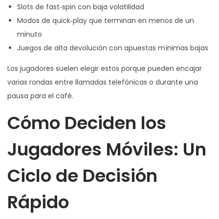
Slots de fast‑spin con baja volatilidad
Modos de quick‑play que terminan en menos de un
minuto
Juegos de alta devolución con apuestas mínimas bajas
Los jugadores suelen elegir estos porque pueden encajar
varias rondas entre llamadas telefónicas o durante una
pausa para el café.
Cómo Deciden los
Jugadores Móviles: Un
Ciclo de Decisión
Rápido