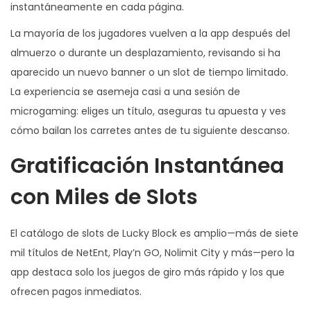
instantáneamente en cada página.
La mayoría de los jugadores vuelven a la app después del
almuerzo o durante un desplazamiento, revisando si ha
aparecido un nuevo banner o un slot de tiempo limitado.
La experiencia se asemeja casi a una sesión de
microgaming: eliges un título, aseguras tu apuesta y ves
cómo bailan los carretes antes de tu siguiente descanso.
Gratificación Instantánea
con Miles de Slots
El catálogo de slots de Lucky Block es amplio—más de siete
mil títulos de NetEnt, Play’n GO, Nolimit City y más—pero la
app destaca solo los juegos de giro más rápido y los que
ofrecen pagos inmediatos.