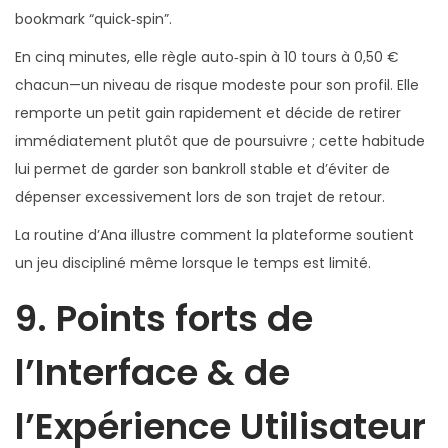
bookmark “quick‑spin”.
En cinq minutes, elle règle auto‑spin à 10 tours à 0,50 €
chacun—un niveau de risque modeste pour son profil. Elle
remporte un petit gain rapidement et décide de retirer
immédiatement plutôt que de poursuivre ; cette habitude
lui permet de garder son bankroll stable et d’éviter de
dépenser excessivement lors de son trajet de retour.
La routine d’Ana illustre comment la plateforme soutient
un jeu discipliné même lorsque le temps est limité.
9. Points forts de
l’Interface & de
l’Expérience Utilisateur