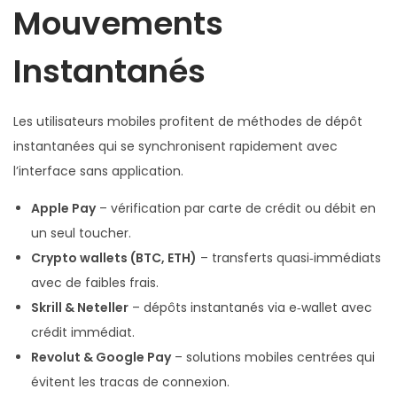
Mouvements
Instantanés
Les utilisateurs mobiles profitent de méthodes de dépôt
instantanées qui se synchronisent rapidement avec
l’interface sans application.
Apple Pay
– vérification par carte de crédit ou débit en
un seul toucher.
Crypto wallets (BTC, ETH)
– transferts quasi‑immédiats
avec de faibles frais.
Skrill & Neteller
– dépôts instantanés via e‑wallet avec
crédit immédiat.
Revolut & Google Pay
– solutions mobiles centrées qui
évitent les tracas de connexion.