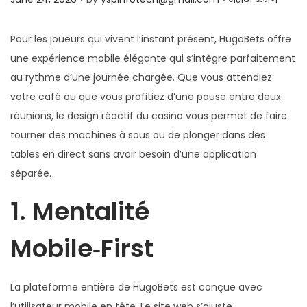
Pour les joueurs qui vivent l’instant présent, HugoBets offre
une expérience mobile élégante qui s’intègre parfaitement
au rythme d’une journée chargée. Que vous attendiez
votre café ou que vous profitiez d’une pause entre deux
réunions, le design réactif du casino vous permet de faire
tourner des machines à sous ou de plonger dans des
tables en direct sans avoir besoin d’une application
séparée.
1. Mentalité
Mobile‑First
La plateforme entière de HugoBets est conçue avec
l’utilisateur mobile en tête. Le site web s’ajuste