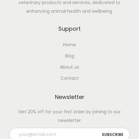
a
veterinary products and services, dedicated to
t
enhancing animal health and wellbeing.
K
e
Support
e
Home
p
s
Blog
t
About us
h
Contact
e
T
Newsletter
h
r
Get 20% off for your first order by joining to our
i
newsletter
l
l