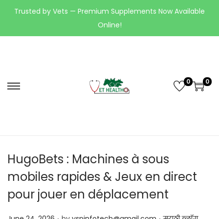
Trusted by Vets — Premium Supplements Now Available
Online!
0
0
HugoBets : Machines à sous
mobiles rapides & Jeux en direct
pour jouer en déplacement
.
.
Posted on
Posted in
June 24, 2026
by
yspinfotech@gmail.com
मराठी ब्लॉग