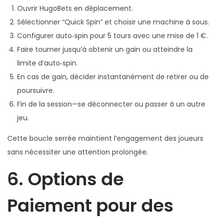
Ouvrir HugoBets en déplacement.
Sélectionner “Quick Spin” et choisir une machine à sous.
Configurer auto‑spin pour 5 tours avec une mise de 1 €.
Faire tourner jusqu’à obtenir un gain ou atteindre la
limite d’auto‑spin.
En cas de gain, décider instantanément de retirer ou de
poursuivre.
Fin de la session—se déconnecter ou passer à un autre
jeu.
Cette boucle serrée maintient l’engagement des joueurs
sans nécessiter une attention prolongée.
6. Options de
Paiement pour des