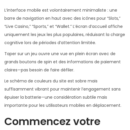
L’interface mobile est volontairement minimaliste : une
barre de navigation en haut avec des icônes pour “Slots,”
“Live Casino,” “Sports,” et “Wallet.” L’écran d’accueil affiche
uniquement les jeux les plus populaires, réduisant la charge
cognitive lors de périodes d’attention limitée.
Taper sur un jeu ouvre une vue en plein écran avec de
grands boutons de spin et des informations de paiement
claires—pas besoin de faire défiler.
Le schéma de couleurs du site est sobre mais
suffisamment vibrant pour maintenir l’engagement sans
épuiser la batterie—une considération subtile mais
importante pour les utilisateurs mobiles en déplacement.
Commencez votre