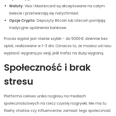
Waluty:
Visa i Mastercard są akceptowane na całym
świecie i przetwarzają się natychmiast.
Opcje Crypto:
Depozyty Bitcoin lub Litecoin pomijają
tradycyjne opóźnienia bankowe.
Proces wypłat jest równie szybki – do 5000 € dziennie bez
opłat, realizowane w 1–3 dni. Oznacza to, że możesz od razu
wypłacić wygraną po sesji, jeśli trafisz na dużą wygraną.
Społeczność i brak
stresu
Platforma celowo unika rozgłosu na mediach
społecznościowych na rzecz czystej rozgrywki. Nie ma tu
flashy chatów czy influencerów; zamiast tego społeczność