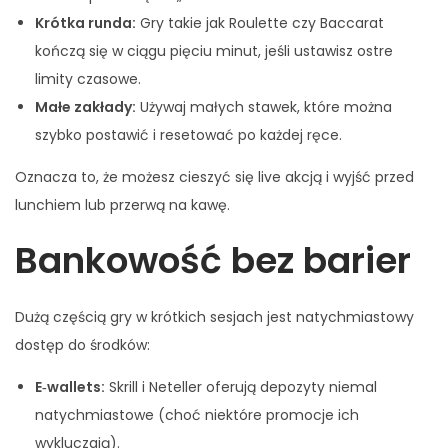
Krótka runda:
Gry takie jak Roulette czy Baccarat
kończą się w ciągu pięciu minut, jeśli ustawisz ostre
limity czasowe.
Małe zakłady:
Używaj małych stawek, które można
szybko postawić i resetować po każdej ręce.
Oznacza to, że możesz cieszyć się live akcją i wyjść przed
lunchiem lub przerwą na kawę.
Bankowość bez barier
Dużą częścią gry w krótkich sesjach jest natychmiastowy
dostęp do środków:
E‑wallets:
Skrill i Neteller oferują depozyty niemal
natychmiastowe (choć niektóre promocje ich
wykluczają).