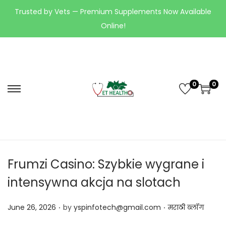
Trusted by Vets — Premium Supplements Now Available
Online!
0
0
Frumzi Casino: Szybkie wygrane i
intensywna akcja na slotach
.
.
Posted on
Posted in
June 26, 2026
by
yspinfotech@gmail.com
मराठी ब्लॉग