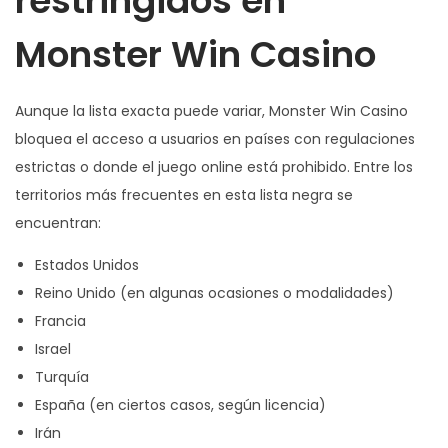
restringidos en
Monster Win Casino
Aunque la lista exacta puede variar, Monster Win Casino
bloquea el acceso a usuarios en países con regulaciones
estrictas o donde el juego online está prohibido. Entre los
territorios más frecuentes en esta lista negra se
encuentran:
Estados Unidos
Reino Unido (en algunas ocasiones o modalidades)
Francia
Israel
Turquía
España (en ciertos casos, según licencia)
Irán