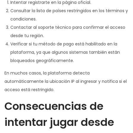
Intentar registrarte en la página oficial.
Consultar la lista de países restringidos en los términos y
condiciones.
Contactar al soporte técnico para confirmar el acceso
desde tu región.
Verificar si tu método de pago está habilitado en la
plataforma, ya que algunos sistemas también están
bloqueados geográficamente.
En muchos casos, la plataforma detecta
automáticamente la ubicación IP al ingresar y notifica si el
acceso está restringido.
Consecuencias de
intentar jugar desde