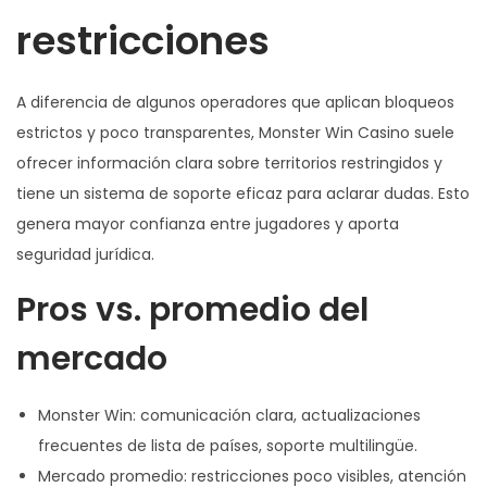
restricciones
A diferencia de algunos operadores que aplican bloqueos
estrictos y poco transparentes, Monster Win Casino suele
ofrecer información clara sobre territorios restringidos y
tiene un sistema de soporte eficaz para aclarar dudas. Esto
genera mayor confianza entre jugadores y aporta
seguridad jurídica.
Pros vs. promedio del
mercado
Monster Win: comunicación clara, actualizaciones
frecuentes de lista de países, soporte multilingüe.
Mercado promedio: restricciones poco visibles, atención