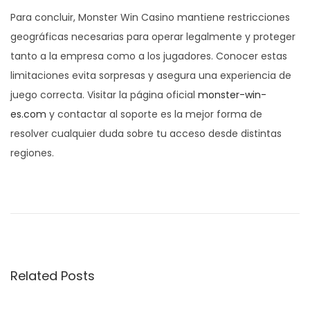
Para concluir, Monster Win Casino mantiene restricciones
geográficas necesarias para operar legalmente y proteger
tanto a la empresa como a los jugadores. Conocer estas
limitaciones evita sorpresas y asegura una experiencia de
juego correcta. Visitar la página oficial
monster-win-
es.com
y contactar al soporte es la mejor forma de
resolver cualquier duda sobre tu acceso desde distintas
regiones.
I
n
s
t
a
Related Posts
n
t