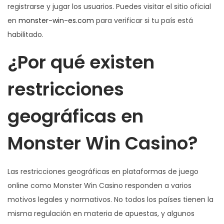
registrarse y jugar los usuarios. Puedes visitar el sitio oficial
en
monster-win-es.com
para verificar si tu país está
habilitado.
¿Por qué existen
restricciones
geográficas en
Monster Win Casino?
Las restricciones geográficas en plataformas de juego
online como Monster Win Casino responden a varios
motivos legales y normativos. No todos los países tienen la
misma regulación en materia de apuestas, y algunos