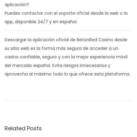
aplicación?
Puedes contactar con el soporte oficial desde la web o la
app, disponible 24/7 y en español.
Descargar la aplicación oficial de BetonRed Casino desde
su sitio web es la forma más segura de acceder a un
casino confiable, seguro y con la mejor experiencia móvil
del mercado español. Evita riesgos innecesarios y
aprovecha al máximo todo lo que ofrece esta plataforma.
М
у
ж
ч
и
Related Posts
н