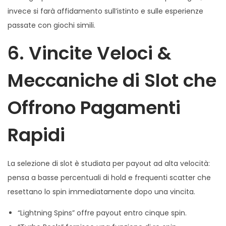
invece si farà affidamento sull’istinto e sulle esperienze
passate con giochi simili.
6. Vincite Veloci &
Meccaniche di Slot che
Offrono Pagamenti
Rapidi
La selezione di slot è studiata per payout ad alta velocità:
pensa a basse percentuali di hold e frequenti scatter che
resettano lo spin immediatamente dopo una vincita.
“Lightning Spins” offre payout entro cinque spin.