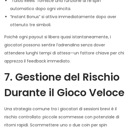
“Turbo Reels” fornisce una funzione di re‑spin
automatico dopo ogni vincita.
“Instant Bonus” si attiva immediatamente dopo aver
ottenuto tre simboli.
Poiché ogni payout si libera quasi istantaneamente, i
giocatori possono sentire l’adrenalina senza dover
attendere lunghi tempi di attesa—un fattore chiave per chi
apprezza il feedback immediato.
7. Gestione del Rischio
Durante il Gioco Veloce
Una strategia comune tra i giocatori di sessioni brevi è il
rischio controllato: piccole scommesse con potenziale di
ritorni rapidi. Scommettere uno o due coin per spin