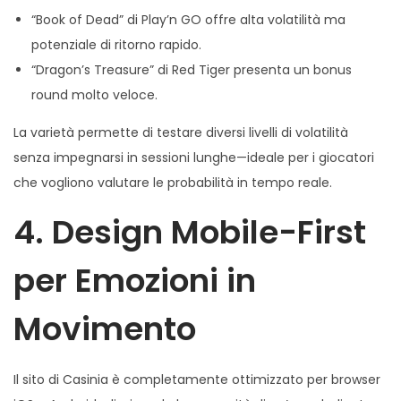
“Book of Dead” di Play’n GO offre alta volatilità ma
potenziale di ritorno rapido.
“Dragon’s Treasure” di Red Tiger presenta un bonus
round molto veloce.
La varietà permette di testare diversi livelli di volatilità
senza impegnarsi in sessioni lunghe—ideale per i giocatori
che vogliono valutare le probabilità in tempo reale.
4. Design Mobile-First
per Emozioni in
Movimento
Il sito di Casinia è completamente ottimizzato per browser