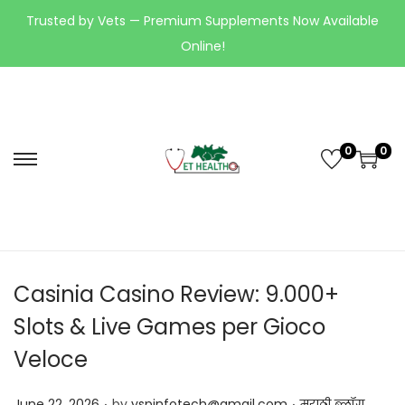
Trusted by Vets — Premium Supplements Now Available
Online!
0
0
Casinia Casino Review: 9.000+
Slots & Live Games per Gioco
Veloce
.
.
Posted on
Posted in
June 22, 2026
by
yspinfotech@gmail.com
मराठी ब्लॉग