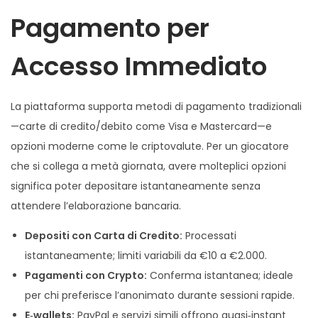
Pagamento per
Accesso Immediato
La piattaforma supporta metodi di pagamento tradizionali
—carte di credito/debito come Visa e Mastercard—e
opzioni moderne come le criptovalute. Per un giocatore
che si collega a metà giornata, avere molteplici opzioni
significa poter depositare istantaneamente senza
attendere l’elaborazione bancaria.
Depositi con Carta di Credito:
Processati
istantaneamente; limiti variabili da €10 a €2.000.
Pagamenti con Crypto:
Conferma istantanea; ideale
per chi preferisce l’anonimato durante sessioni rapide.
E‑wallets:
PayPal e servizi simili offrono quasi‑instant