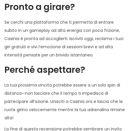
Pronto a girare?
Se cerchi una piattaforma che ti permetta di entrare
subito in un gameplay ad alta energia con poca frizione,
Casinia è pronta ad accoglierti. Iscriviti oggi, reclama i tuoi
giri gratuiti e vivi l’emozione di sessioni brevi e ad alta
intensità pensate per un brivido istantaneo.
Perché aspettare?
La tua prossima vincita potrebbe essere a un solo spin di
distanza—non lasciare che il tempo ti impedisca di
partecipare all’azione. Unisciti a Casinia ora e lascia che le
ruote girino velocemente mentre la tua adrenalina rimane
alta!
La fine di questa recensione potrebbe sembrare un invito