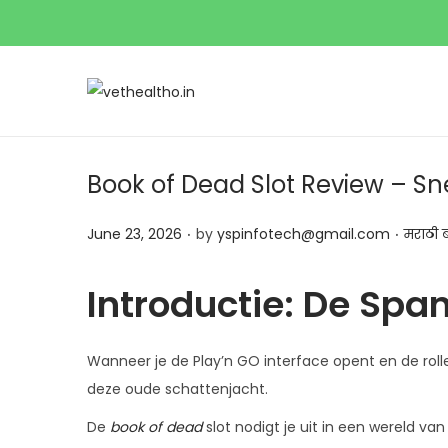
Book of Dead Slot Review – Sn
.
.
Posted on
Posted
June 23, 2026
by
yspinfotech@gmail.com
मराठी 
Introductie: De Spa
Wanneer je de Play’n GO interface opent en de roll
deze oude schattenjacht.
De
book of dead
slot nodigt je uit in een wereld va