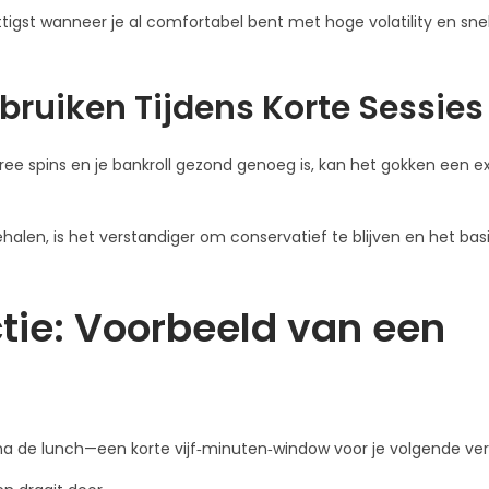
uttigst wanneer je al comfortabel bent met hoge volatility en snel
uiken Tijdens Korte Sessies
 free spins en je bankroll gezond genoeg is, kan het gokken een e
halen, is het verstandiger om conservatief te blijven en het basi
tie: Voorbeeld van een
t na de lunch—een korte vijf‑minuten‑window voor je volgende ve