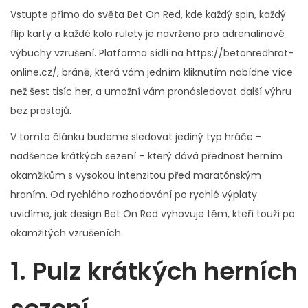
Vstupte přímo do světa Bet On Red, kde každý spin, každý
flip karty a každé kolo rulety je navrženo pro adrenalinové
výbuchy vzrušení. Platforma sídlí na https://betonredhrat-
online.cz/, bráně, která vám jedním kliknutím nabídne více
než šest tisíc her, a umožní vám pronásledovat další výhru
bez prostojů.
V tomto článku budeme sledovat jediný typ hráče –
nadšence krátkých sezení – který dává přednost herním
okamžikům s vysokou intenzitou před maratónským
hraním. Od rychlého rozhodování po rychlé výplaty
uvidíme, jak design Bet On Red vyhovuje těm, kteří touží po
okamžitých vzrušeních.
1. Pulz krátkých herních