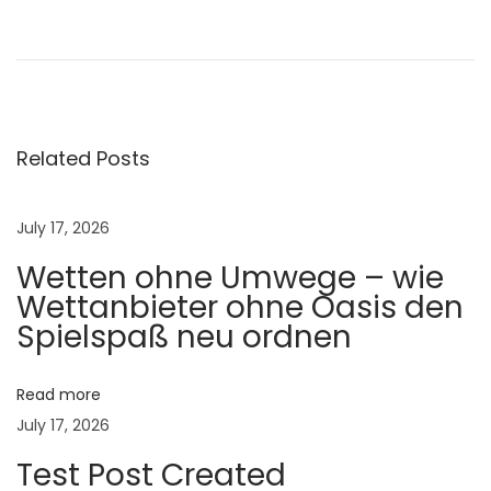
M
a
d
N
i
Related Posts
x
C
a
July 17, 2026
s
Wetten ohne Umwege – wie
i
Wettanbieter ohne Oasis den
n
Spielspaß neu ordnen
o
R
Read more
e
July 17, 2026
v
Test Post Created
i