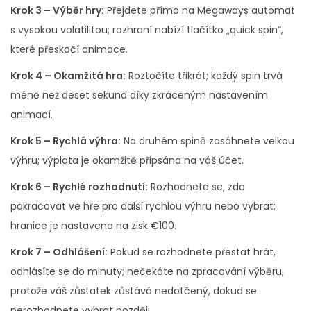
Krok 3 – Výběr hry:
Přejdete přímo na Megaways automat
s vysokou volatilitou; rozhraní nabízí tlačítko „quick spin“,
které přeskočí animace.
Krok 4 – Okamžitá hra:
Roztočíte třikrát; každý spin trvá
méně než deset sekund díky zkráceným nastavením
animací.
Krok 5 – Rychlá výhra:
Na druhém spině zasáhnete velkou
výhru; výplata je okamžitě připsána na váš účet.
Krok 6 – Rychlé rozhodnutí:
Rozhodnete se, zda
pokračovat ve hře pro další rychlou výhru nebo vybrat;
hranice je nastavena na zisk €100.
Krok 7 – Odhlášení:
Pokud se rozhodnete přestat hrát,
odhlásíte se do minuty; nečekáte na zpracování výběru,
protože váš zůstatek zůstává nedotčený, dokud se
nerozhodnete vybrat později.