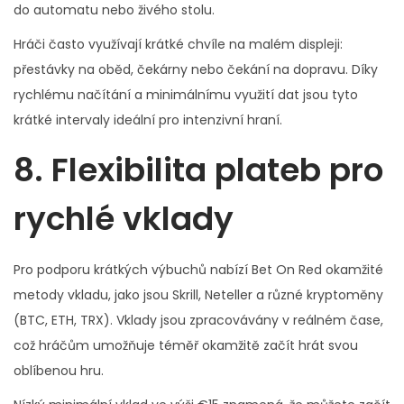
do automatu nebo živého stolu.
Hráči často využívají krátké chvíle na malém displeji:
přestávky na oběd, čekárny nebo čekání na dopravu. Díky
rychlému načítání a minimálnímu využití dat jsou tyto
krátké intervaly ideální pro intenzivní hraní.
8. Flexibilita plateb pro
rychlé vklady
Pro podporu krátkých výbuchů nabízí Bet On Red okamžité
metody vkladu, jako jsou Skrill, Neteller a různé kryptoměny
(BTC, ETH, TRX). Vklady jsou zpracovávány v reálném čase,
což hráčům umožňuje téměř okamžitě začít hrát svou
oblíbenou hru.