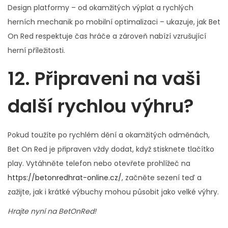
Design platformy – od okamžitých výplat a rychlých
herních mechanik po mobilní optimalizaci – ukazuje, jak Bet
On Red respektuje čas hráče a zároveň nabízí vzrušující
herní příležitosti.
12. Připraveni na vaši
další rychlou výhru?
Pokud toužíte po rychlém dění a okamžitých odměnách,
Bet On Red je připraven vždy dodat, když stisknete tlačítko
play. Vytáhněte telefon nebo otevřete prohlížeč na
https://betonredhrat-online.cz/
, začněte sezení teď a
zažijte, jak i krátké výbuchy mohou působit jako velké výhry.
Hrajte nyní na BetOnRed!