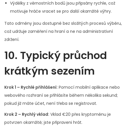
Výdělky z věrnostních bodů jsou připsány rychle, což
motivuje hráče vracet se pro další okamžité výhry.
Tato odměny jsou dostupné bez složitých procesů výběru,
což udržuje zaměření na hraní a ne na administrativní
zdržení.
10. Typický průchod
krátkým sezením
Krok 1 – Rychlé přihlášení:
Pomocí mobilní aplikace nebo
webového rozhraní se přihlásíte během několika sekund;
pokud již máte účet, není třeba se registrovat.
Krok 2 – Rychlý vklad:
Vklad €20 přes kryptoměnu je
potvrzen okamžitě; jste připraveni hrát.