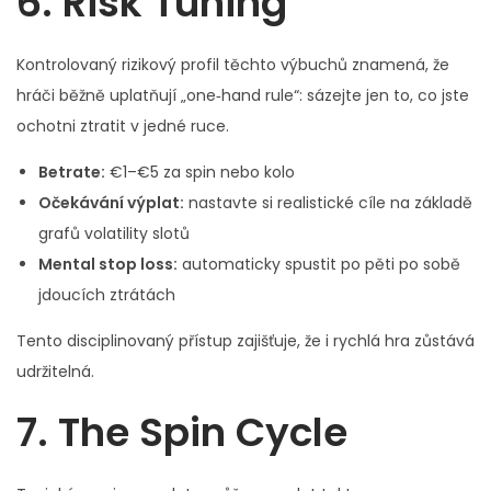
6. Risk Tuning
Kontrolovaný rizikový profil těchto výbuchů znamená, že
hráči běžně uplatňují „one‑hand rule“: sázejte jen to, co jste
ochotni ztratit v jedné ruce.
Betrate:
€1–€5 za spin nebo kolo
Očekávání výplat:
nastavte si realistické cíle na základě
grafů volatility slotů
Mental stop loss:
automaticky spustit po pěti po sobě
jdoucích ztrátách
Tento disciplinovaný přístup zajišťuje, že i rychlá hra zůstává
udržitelná.
7. The Spin Cycle