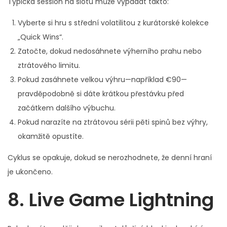
Typická session na slotu může vypadat takto:
Vyberte si hru s střední volatilitou z kurátorské kolekce
„Quick Wins“.
Zatočte, dokud nedosáhnete výherního prahu nebo
ztrátového limitu.
Pokud zasáhnete velkou výhru—například €90—
pravděpodobně si dáte krátkou přestávku před
začátkem dalšího výbuchu.
Pokud narazíte na ztrátovou sérii pěti spinů bez výhry,
okamžitě opustíte.
Cyklus se opakuje, dokud se nerozhodnete, že denní hraní
je ukončeno.
8. Live Game Lightning