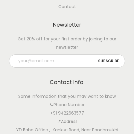
e
Contact
s
y
Newsletter
A
c
Get 20% off for your first order by joining to our
c
newsletter
i
ó
n
I
Contact Info.
n
s
Some information that you may want to know
t
📞Phone Number
a
+91 9422663577
n
📍Address
t
YD Baba Office , Kankuri Road, Near Panchmukhi