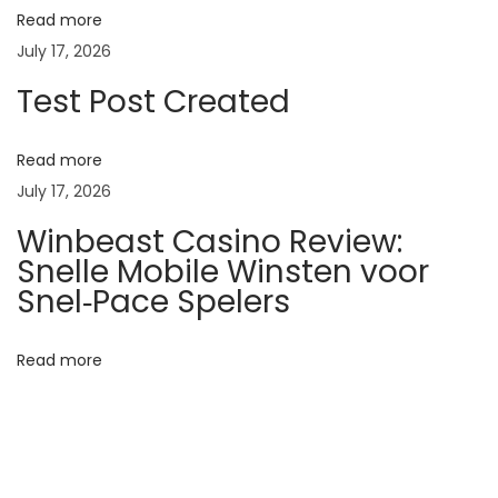
:
Read more
G
July 17, 2026
a
Test Post Created
n
a
n
Read more
c
July 17, 2026
i
Winbeast Casino Review:
a
Snelle Mobile Winsten voor
s
Snel‑Pace Spelers
R
á
Read more
p
i
d
a