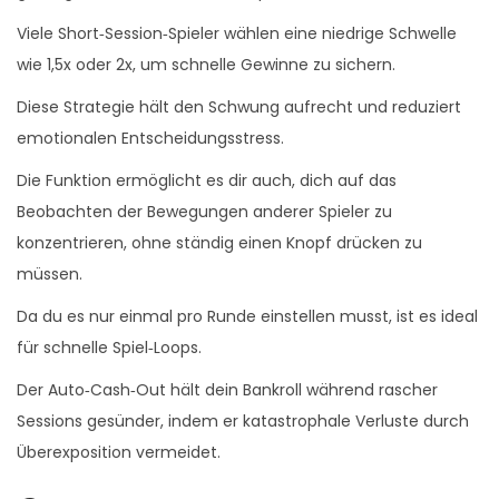
Viele Short‑Session‑Spieler wählen eine niedrige Schwelle
wie 1,5x oder 2x, um schnelle Gewinne zu sichern.
Diese Strategie hält den Schwung aufrecht und reduziert
emotionalen Entscheidungsstress.
Die Funktion ermöglicht es dir auch, dich auf das
Beobachten der Bewegungen anderer Spieler zu
konzentrieren, ohne ständig einen Knopf drücken zu
müssen.
Da du es nur einmal pro Runde einstellen musst, ist es ideal
für schnelle Spiel‑Loops.
Der Auto‑Cash‑Out hält dein Bankroll während rascher
Sessions gesünder, indem er katastrophale Verluste durch
Überexposition vermeidet.