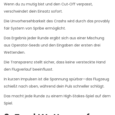
Wenn du zu mutig bist und den Cut‑Off verpasst,
verschwindet dein Einsatz sofort.
Die Unvorhersehbarkeit des Crashs wird durch das provably
fair System von Spribe ermöglicht.
Das Ergebnis jeder Runde ergibt sich aus einer Mischung
aus Operator‑Seeds und den Eingaben der ersten drei
Wettenden.
Die Transparenz stellt sicher, dass keine versteckte Hand
den Flugverlauf beeinflusst.
In kurzen Impulsen ist die Spannung spürbar—das Flugzeug
schießt nach oben, während dein Puls schneller schlägt.
Das macht jede Runde zu einem High‑Stakes‑Spiel auf dem
Spiel.