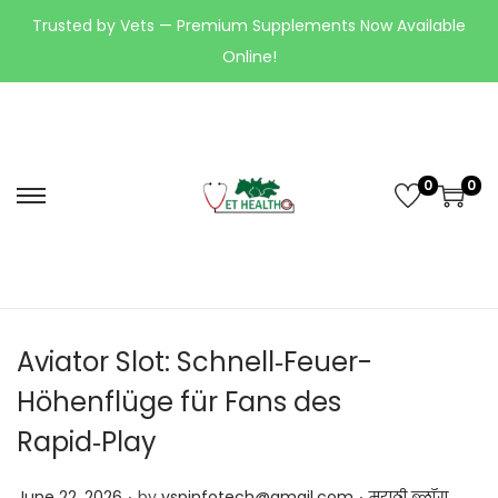
Trusted by Vets — Premium Supplements Now Available
Online!
0
0
Aviator Slot: Schnell‑Feuer-
Höhenflüge für Fans des
Rapid‑Play
.
.
Posted on
Posted in
June 22, 2026
by
yspinfotech@gmail.com
मराठी ब्लॉग