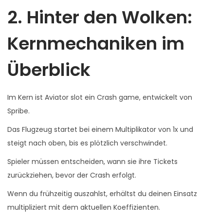
2. Hinter den Wolken:
Kernmechaniken im
Überblick
Im Kern ist Aviator slot ein Crash game, entwickelt von
Spribe.
Das Flugzeug startet bei einem Multiplikator von 1x und
steigt nach oben, bis es plötzlich verschwindet.
Spieler müssen entscheiden, wann sie ihre Tickets
zurückziehen, bevor der Crash erfolgt.
Wenn du frühzeitig auszahlst, erhältst du deinen Einsatz
multipliziert mit dem aktuellen Koeffizienten.