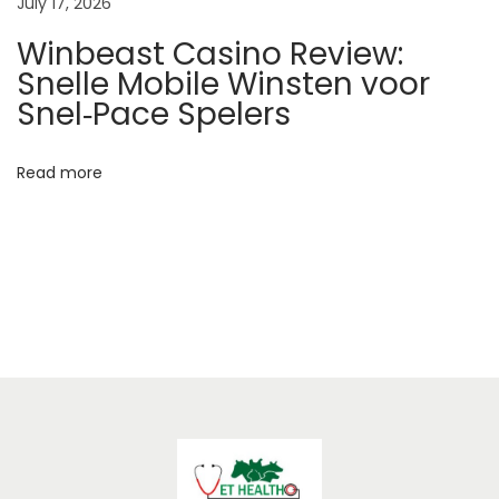
July 17, 2026
c
Winbeast Casino Review:
k
Snelle Mobile Winsten voor
‑
Snel‑Pace Spelers
H
i
Read more
t
S
l
o
t
s
a
n
d
R
a