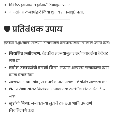
विशिष्ट हवामानात हवेमार्गे विषाणूचा प्रसार
माणसांच्या कपड्यांद्वारे किंवा शूज व साधनांद्वारे प्रसार
🛡️ प्रतिबंधक उपाय
तुमच्या पशुधनाला खुरफोड रोगापासून वाचवण्यासाठी खालील उपाय करा:
नियमित लसीकरण
: वैद्यकीय सल्ल्यानुसार सर्व जनावरांना वेळेवर
लस द्या
नवीन जनावरांची वेगळी निगा
: नव्याने आलेल्या जनावरांना काही
काळ वेगळे ठेवा
स्वच्छता राखा
: गोठा, खाद्यपात्रे व पाणीपात्रांची नियमित स्वच्छता करा
शेतात येणाऱ्यांवर नियंत्रण
: अनावश्यक व्यक्तींना शेतात येऊ देऊ
नका
खुरांची निगा
: जनावरांच्या खुरांची स्वच्छता आणि तपासणी
नियमितपणे करा