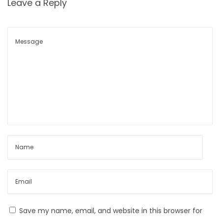
Leave a Reply
का
र
णे
,
दु
ष्प
रि
णा
म
आ
णि
प्र
ति
बं
ध
क
Save my name, email, and website in this browser for