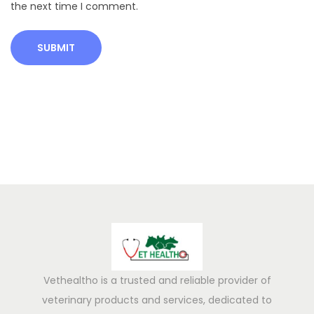
उ
the next time I comment.
पा
य
दू
ध
दू
षि
त
हो
णे
Vethealtho is a trusted and reliable provider of
veterinary products and services, dedicated to