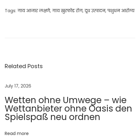
Tags
:
गाय आजार लक्षणे
,
गाय खुरफोड रोग
,
दूध उत्पादन
,
पशुधन आरोग्य
दु
धा
ळ
गा
यीं
सा
Related Posts
ठी
प्रो
July 17, 2026
टी
Wetten ohne Umwege – wie
न
Wettanbieter ohne Oasis den
स्रो
Spielspaß neu ordnen
त
:
दू
Read more