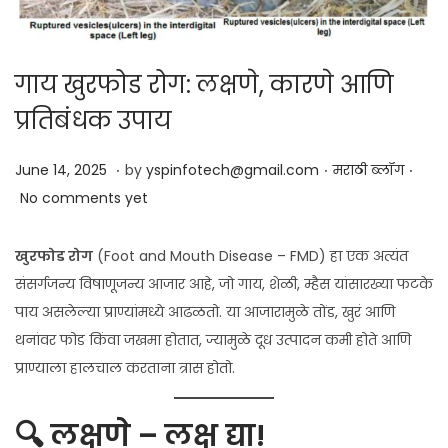
गाय खुरफोड रोग: लक्षणे, कारणे आणि
प्रतिबंधक उपाय
.
.
.
Posted on
Posted in
J
June 14, 2025
by
yspinfotech@gmail.com
मराठी ब्लॉग
u
No comments yet
n
e
खुरफोड रोग
(Foot and Mouth Disease – FMD) हा एक अत्यंत
1
संसर्गजन्य विषाणूजन्य आजार आहे, जो गाय, शेळी, म्हैस यांसारख्या फटके
4
पाय असलेल्या प्राण्यांमध्ये आढळतो. या आजारामुळे तोंड, खुरं आणि
,
थनांवर फोड किंवा जखमा होतात, ज्यामुळे दूध उत्पादन कमी होते आणि
2
प्राण्याला हालचाल करताना त्रास होतो.
0
2
🔍 लक्षणे – लक्ष द्या!
5