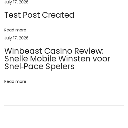
ध
July 17, 2026
उ
Test Post Created
त्पा
द
Read more
न
July 17, 2026
वा
Winbeast Casino Review:
ढ
Snelle Mobile Winsten voor
वा
Snel‑Pace Spelers
दू
ध
Read more
दू
षि
त
हो
णे
: