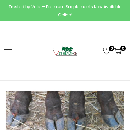
Trusted by Vets — Premium Supplements Now Available
Online!
0
0