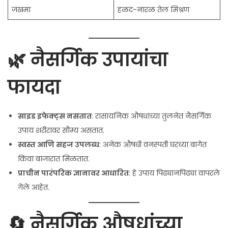
जखमा
हळद-नारळ तेल मिश्रण
🌿 नैसर्गिक उपायांचा
फायदा
साइड इफेक्ट्स नसतात
: रासायनिक औषधांच्या तुलनेत नैसर्गिक
उपाय शरीरावर सौम्य असतात.
स्वस्त आणि सहज उपलब्ध
: अनेक औषधी वनस्पती घरच्या बागेत
किंवा बाजारात मिळतात.
प्राचीन पारंपरिक ज्ञानावर आधारित
: हे उपाय पिढ्यानपिढ्या वापरले
गेले आहेत.
🔄 नैसर्गिक औषधांच्या