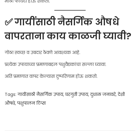
मोठा फायदा होऊ शकतो.
✅ गायींसाठी नैसर्गिक औषधे
वापरताना काय काळजी घ्यावी?
गोठा स्वच्छ व उबदार ठेवणे आवश्यक आहे.
प्रत्येक उपायाच्या प्रमाणाबद्दल पशुवैद्यकांचा सल्ला घ्यावा.
अति प्रमाणात वापर केल्यास दुष्परिणाम होऊ शकतो.
Tags
:
गायींसाठी नैसर्गिक उपाय
,
घरगुती उपाय
,
दुधाळ जनावरे
,
देशी
औषधे
,
पशुपालन टिप्स
A
r
t
h