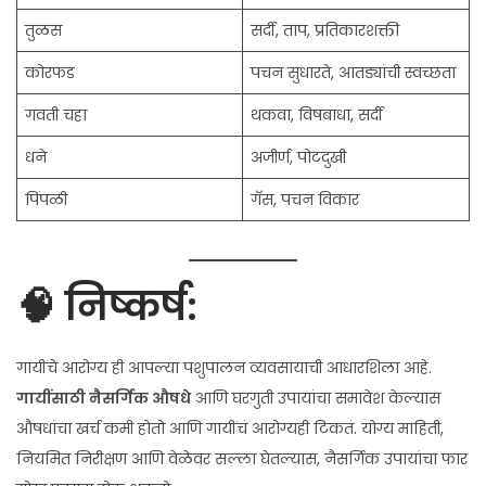
तुळस
सर्दी, ताप, प्रतिकारशक्ती
कोरफड
पचन सुधारते, आतड्यांची स्वच्छता
गवती चहा
थकवा, विषबाधा, सर्दी
धने
अजीर्ण, पोटदुखी
पिंपळी
गॅस, पचन विकार
🧠 निष्कर्ष:
गायींचे आरोग्य ही आपल्या पशुपालन व्यवसायाची आधारशिला आहे.
गायींसाठी नैसर्गिक औषधे
आणि घरगुती उपायांचा समावेश केल्यास
औषधांचा खर्च कमी होतो आणि गायींचं आरोग्यही टिकतं. योग्य माहिती,
नियमित निरीक्षण आणि वेळेवर सल्ला घेतल्यास, नैसर्गिक उपायांचा फार