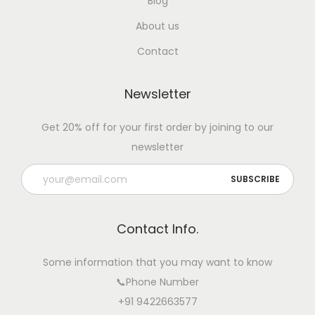
Blog
o
About us
w
Contact
s
:
Newsletter
S
a
Get 20% off for your first order by joining to our
f
newsletter
e
H
o
m
Contact Info.
e
T
Some information that you may want to know
r
📞Phone Number
e
+91 9422663577
a