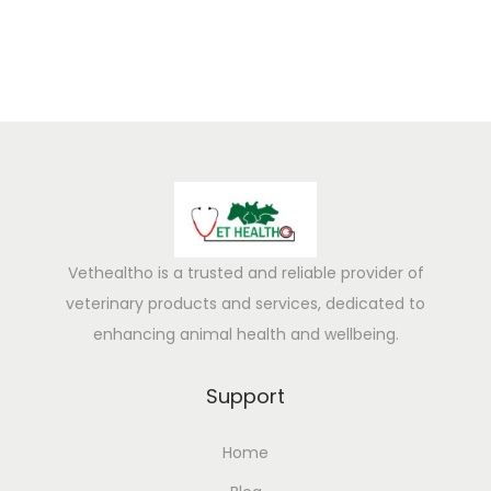
u
r
a
l
R
e
m
e
d
Vethealtho is a trusted and reliable provider of
i
veterinary products and services, dedicated to
e
enhancing animal health and wellbeing.
s
f
Support
o
Home
r
C