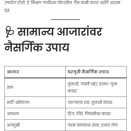
उपयोग होतो. हे मिश्रण गायीच्या पोटातील गॅस कमी करतं आणि आराम
देते.
🩺 सामान्य आजारांवर
नैसर्गिक उपाय
आजार
घरगुती नैसर्गिक उपाय
तुळशी, गवती चहा, हळद-गूळ
ताप
काढा
सर्दी-खोकला
आल्याचा रस, तुळशी काढा
अपचन
हिंग, जिरे, पिंपळीचा काढा
अंगदुखी
गरम पाण्याचा शेक, हळद लेप