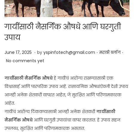
गायींसाठी नैसर्गिक औषधे आणि घरगुती
उपाय
.
.
.
Posted on
Posted in
J
June 17, 2025
by
yspinfotech@gmail.com
मराठी ब्लॉग
u
No comments yet
n
e
गायींसाठी नैसर्गिक औषधे
हे गायींचं आरोग्य राखण्यासाठी एक
1
विश्वासार्ह आणि पारंपरिक उपाय आहे. रासायनिक औषधांऐवजी देशी उपाय
7
आजही अनेक शेतकरी वापरत आहेत, जे सुरक्षित आणि परिणामकारक
,
आहेत.
2
गायींचं आरोग्य टिकवण्यासाठी आजही अनेक शेतकरी
गायींसाठी
0
नैसर्गिक औषधे
आणि घरगुती उपायांचा वापर करतात. हे उपाय सहज
2
उपलब्ध, सुरक्षित आणि परिणामकारक असतात.