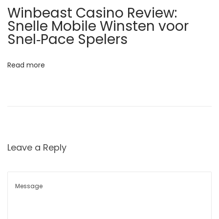
Winbeast Casino Review:
e
Snelle Mobile Winsten voor
s
Snel‑Pace Spelers
,
S
Read more
y
m
p
t
o
m
Leave a Reply
s
&
E
f
f
e