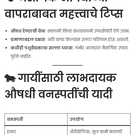
वापराबाबत महत्त्वाचे टिप्स
औषध देण्याची वेळ
: सकाळी किंवा संध्याकाळी उपाशीपोटी देणे उत्तम.
प्रमाणाबद्दल दक्षता
: अति वापर केल्यास उलटा परिणाम होऊ शकतो.
कधीही पशुवैद्यकाचा सल्ला घ्यावा
: गंभीर आजारात नैसर्गिक उपाय
पुरेसे नाहीत.
🐄 गायींसाठी लाभदायक
औषधी वनस्पतींची यादी
वनस्पती
उपयोग
हळद
अँटीसेप्टिक, सूज कमी करणारे