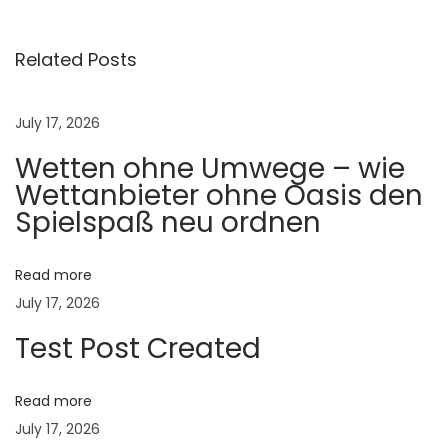
r
i
Related Posts
t
i
July 17, 2026
s
Wetten ohne Umwege – wie
i
Wettanbieter ohne Oasis den
n
Spielspaß neu ordnen
C
o
w
Read more
s
July 17, 2026
:
Test Post Created
C
a
Read more
u
July 17, 2026
s