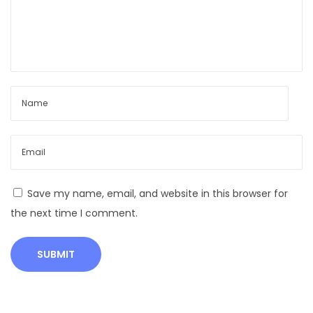
c
t
i
v
e
R
e
m
e
d
Save my name, email, and website in this browser for
i
the next time I comment.
e
s
N
a
t