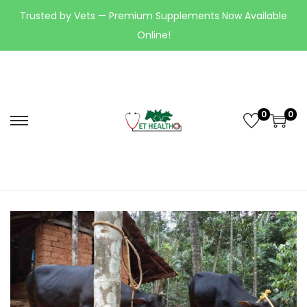
Trusted by Vets — Premium Supplements Now Available
Online!
0
0