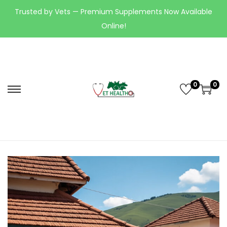
Trusted by Vets — Premium Supplements Now Available
Online!
0
0