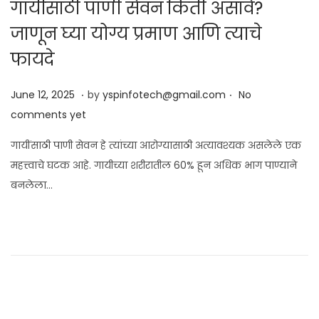
गायींसाठी पाणी सेवन किती असावे?
जाणून घ्या योग्य प्रमाण आणि त्याचे
फायदे
.
.
Posted on
J
June 12, 2025
by
yspinfotech@gmail.com
No
u
comments yet
n
गायींसाठी पाणी सेवन हे त्यांच्या आरोग्यासाठी अत्यावश्यक असलेले एक
e
महत्त्वाचे घटक आहे. गायीच्या शरीरातील 60% हून अधिक भाग पाण्याने
1
बनलेला…
2
,
2
0
2
5