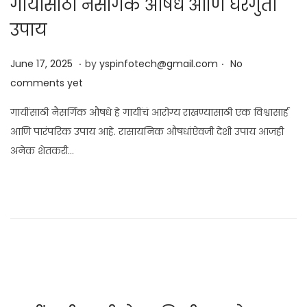
गायींसाठी नैसर्गिक औषधे आणि घरगुती
उपाय
.
.
Posted on
J
June 17, 2025
by
yspinfotech@gmail.com
No
u
comments yet
n
गायींसाठी नैसर्गिक औषधे हे गायींचं आरोग्य राखण्यासाठी एक विश्वासार्ह
e
आणि पारंपरिक उपाय आहे. रासायनिक औषधांऐवजी देशी उपाय आजही
1
अनेक शेतकरी…
7
,
2
0
2
5