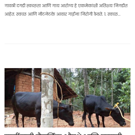
l
गावठी दगडी स्वच्छता आणि गाय आरोग्य हे एकमेकांशी अतिशय निगडीत
y
आहेत. स्वच्छ आणि नीटनेटके आवार गाईंना निरोगी ठेवते. 1. स्वच्छ…
1
,
2
0
2
5