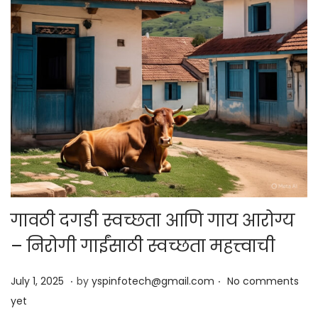
गावठी दगडी स्वच्छता आणि गाय आरोग्य
– निरोगी गाईंसाठी स्वच्छता महत्त्वाची
.
.
Posted on
J
July 1, 2025
by
yspinfotech@gmail.com
No comments
u
yet