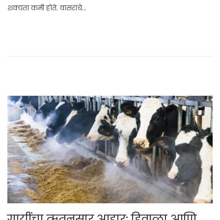
शक्यता कमी होते. वासरांचे…
1
,
2
0
2
5
गायींचा ऋतूनुसार आहार: हिवाळा आणि