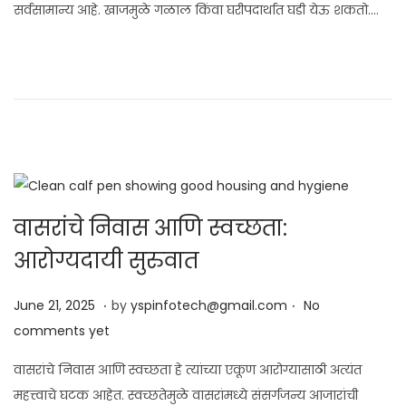
सर्वसामान्य आहे. खाजमुळे गळाल किंवा घरीपदार्थात घडी येऊ शकतो….
2
7
,
2
0
2
5
वासरांचे निवास आणि स्वच्छता:
आरोग्यदायी सुरुवात
.
.
Posted on
J
June 21, 2025
by
yspinfotech@gmail.com
No
u
comments yet
n
वासरांचे निवास आणि स्वच्छता हे त्यांच्या एकूण आरोग्यासाठी अत्यंत
e
महत्त्वाचे घटक आहेत. स्वच्छतेमुळे वासरांमध्ये संसर्गजन्य आजारांची
2