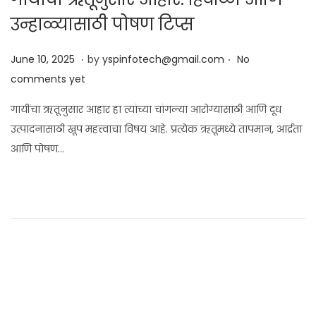
उन्हाळ्यासाठी पोषण टिप्स
.
.
Posted on
J
June 10, 2025
by
yspinfotech@gmail.com
No
u
comments yet
n
गायींचा ऋतूनुसार आहार हा त्यांच्या चांगल्या आरोग्यासाठी आणि दूध
e
उत्पादनासाठी खूप महत्त्वाचा विषय आहे. प्रत्येक ऋतूमध्ये तापमान, आर्द्रता
1
आणि पोषण…
0
,
2
0
2
5