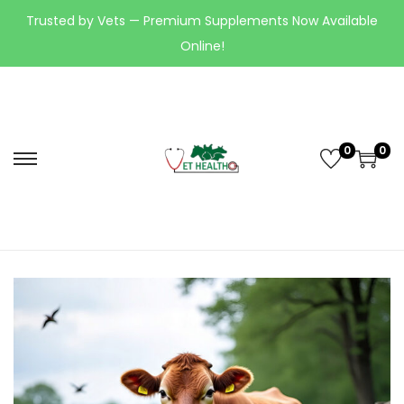
Trusted by Vets — Premium Supplements Now Available
Online!
0
0