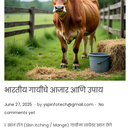
भारतीय गायींचे आजार आणि उपाय
.
.
Posted on
J
June 27, 2025
by
yspinfotech@gmail.com
No
u
comments yet
n
1. खाज रोग (Skin Itching / Mange) गायींना त्वचेवर खाज येणे
e