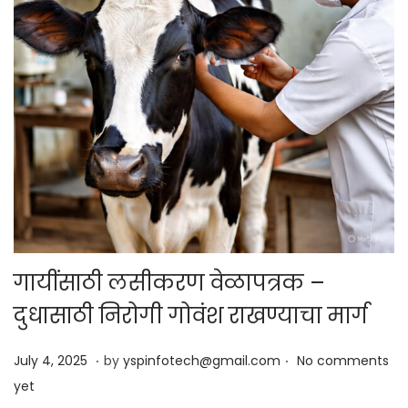
गायींसाठी लसीकरण वेळापत्रक –
दुधासाठी निरोगी गोवंश राखण्याचा मार्ग
.
.
Posted on
J
July 4, 2025
by
yspinfotech@gmail.com
No comments
u
yet