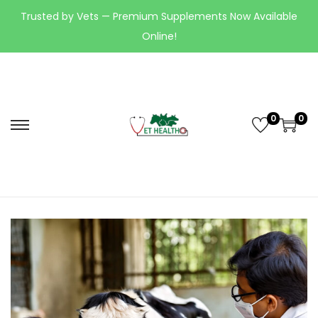
Trusted by Vets — Premium Supplements Now Available
Online!
0
0