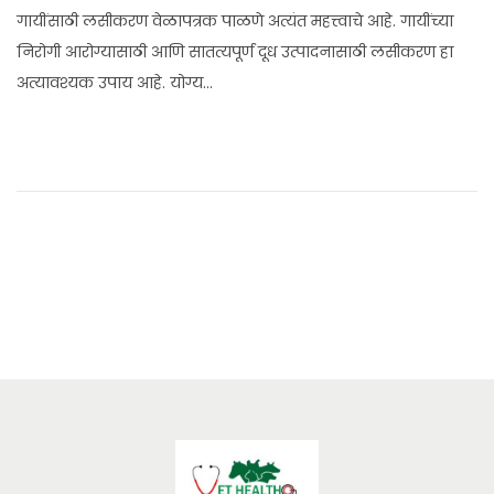
l
गायींसाठी लसीकरण वेळापत्रक पाळणे अत्यंत महत्त्वाचे आहे. गायींच्या
y
निरोगी आरोग्यासाठी आणि सातत्यपूर्ण दूध उत्पादनासाठी लसीकरण हा
4
अत्यावश्यक उपाय आहे. योग्य…
,
2
0
2
5